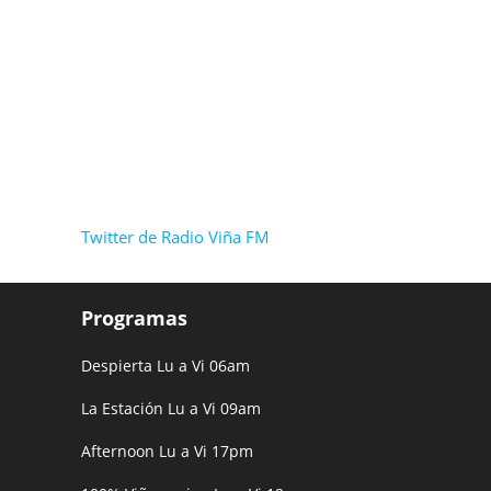
Twitter de Radio Viña FM
Programas
Despierta Lu a Vi 06am
La Estación Lu a Vi 09am
Afternoon Lu a Vi 17pm