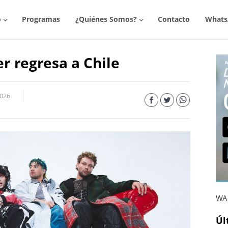
o
Programas
¿Quiénes Somos?
Contacto
Whats
r regresa a Chile
2026
WAR
Úl