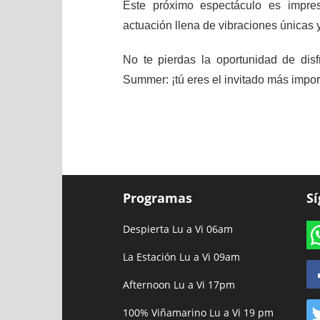
Este próximo espectáculo es impre
actuación llena de vibraciones únicas
No te pierdas la oportunidad de di
Summer: ¡tú eres el invitado más impor
Programas
S
Despierta Lu a Vi 06am
La Estación Lu a Vi 09am
Afternoon Lu a Vi 17pm
100% Viñamarino Lu a Vi 19 pm