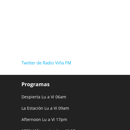
Twitter de Radio Viña FM
Programas
Despierta Lu a Vi 06am
La Estación Lu a Vi 09am
Afternoon Lu a Vi 17pm